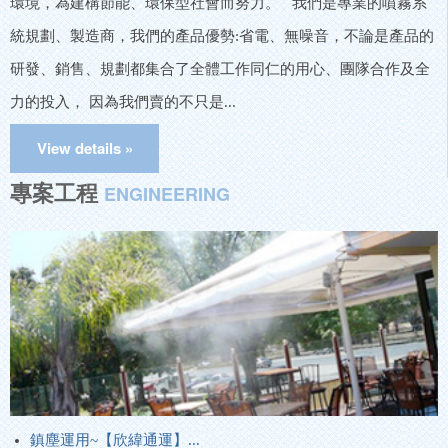
環境，為建構節能、環保型社會而努力。 我們是專業的噴霧系
統規劃、製造商，我們的產品優勢:省電、無噪音，不論是產品的
研發、銷售、規劃都集合了全體工作同仁的用心、團隊合作及全
力的投入， 因為我們賣的不只是...
專案工程
ENGINEERING
鎮塵運用~【欣緯通運】...