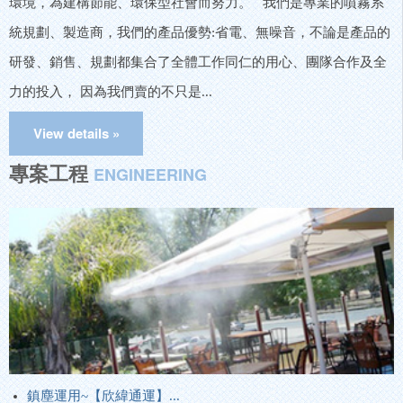
環境，為建構節能、環保型社會而努力。 我們是專業的噴霧系
統規劃、製造商，我們的產品優勢:省電、無噪音，不論是產品的
研發、銷售、規劃都集合了全體工作同仁的用心、團隊合作及全
力的投入， 因為我們賣的不只是...
專案工程
ENGINEERING
鎮塵運用~【欣緯通運】...