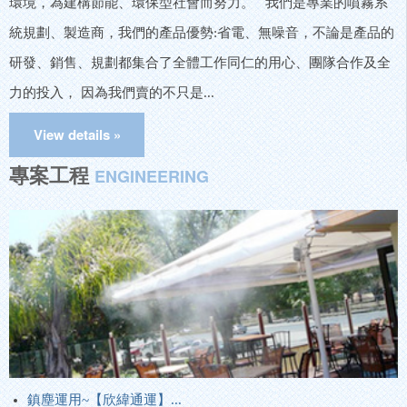
環境，為建構節能、環保型社會而努力。 我們是專業的噴霧系
統規劃、製造商，我們的產品優勢:省電、無噪音，不論是產品的
研發、銷售、規劃都集合了全體工作同仁的用心、團隊合作及全
力的投入， 因為我們賣的不只是...
專案工程
ENGINEERING
鎮塵運用~【欣緯通運】...